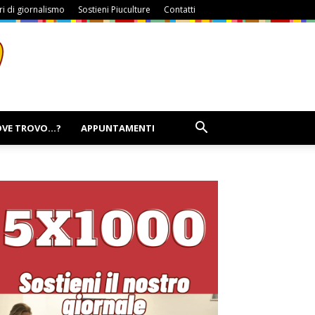
i di giornalismo
Sostieni Piuculture
Contatti
VE TROVO…?
APPUNTAMENTI