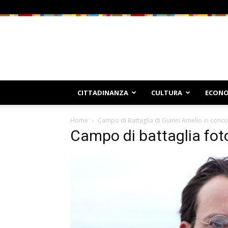
CITTADINANZA
CULTURA
ECONO
Home
Campo di Battaglia di Gianni Amelio in conc
Campo di battaglia fot