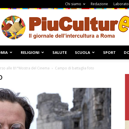
Chi siamo
Redazione
Laborator
MIA
RELIGIONI
SALUTE
SCUOLA
SPORT
DO
Piuculture
orso alle 81°Mostra del Cinema
Campo di battaglia foto
o