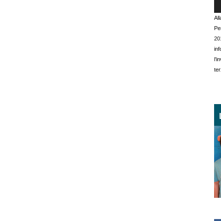
Al
Pe
20
in
l’
ter