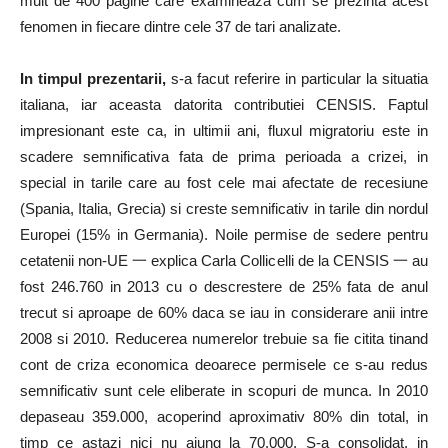
mult de 400 pagine care examineaza cum se prezinta acest
fenomen in fiecare dintre cele 37 de tari analizate.
In timpul prezentarii,
s-a facut referire in particular la situatia
italiana, iar aceasta datorita contributiei CENSIS. Faptul
impresionant este ca, in ultimii ani, fluxul migratoriu este in
scadere semnificativa fata de prima perioada a crizei, in
special in tarile care au fost cele mai afectate de recesiune
(Spania, Italia, Grecia) si creste semnificativ in tarile din nordul
Europei (15% in Germania). Noile permise de sedere pentru
cetatenii non-UE 一 explica Carla Collicelli de la CENSIS 一 au
fost 246.760 in 2013 cu o descrestere de 25% fata de anul
trecut si aproape de 60% daca se iau in considerare anii intre
2008 si 2010. Reducerea numerelor trebuie sa fie citita tinand
cont de criza economica deoarece permisele ce s-au redus
semnificativ sunt cele eliberate in scopuri de munca. In 2010
depaseau 359.000, acoperind aproximativ 80% din total, in
timp ce astazi nici nu ajung la 70.000. S-a consolidat, in