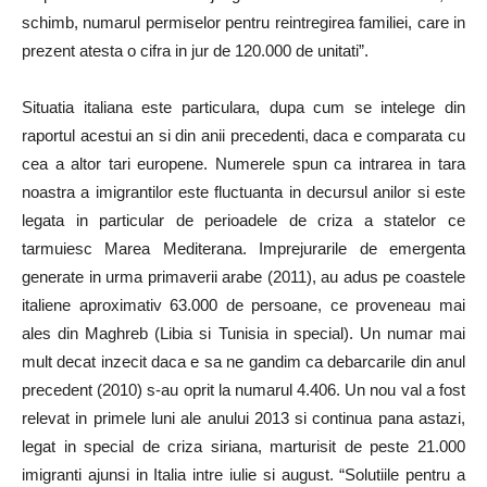
schimb, numarul permiselor pentru reintregirea familiei, care in
prezent atesta o cifra in jur de 120.000 de unitati”.
Situatia italiana este particulara, dupa cum se intelege din
raportul acestui an si din anii precedenti, daca e comparata cu
cea a altor tari europene. Numerele spun ca intrarea in tara
noastra a imigrantilor este fluctuanta in decursul anilor si este
legata in particular de perioadele de criza a statelor ce
tarmuiesc Marea Mediterana. Imprejurarile de emergenta
generate in urma primaverii arabe (2011), au adus pe coastele
italiene aproximativ 63.000 de persoane, ce proveneau mai
ales din Maghreb (Libia si Tunisia in special). Un numar mai
mult decat inzecit daca e sa ne gandim ca debarcarile din anul
precedent (2010) s-au oprit la numarul 4.406. Un nou val a fost
relevat in primele luni ale anului 2013 si continua pana astazi,
legat in special de criza siriana, marturisit de peste 21.000
imigranti ajunsi in Italia intre iulie si august. “Solutiile pentru a