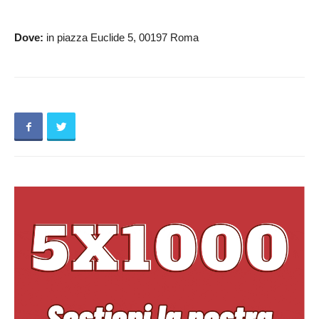
Dove:
in piazza Euclide 5, 00197 Roma