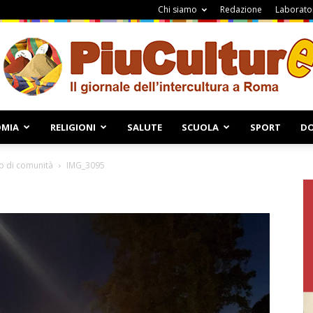
Chi siamo
Redazione
Laborator
MIA
RELIGIONI
SALUTE
SCUOLA
SPORT
DO
Piuculture
nso di comunità
IMG_3095