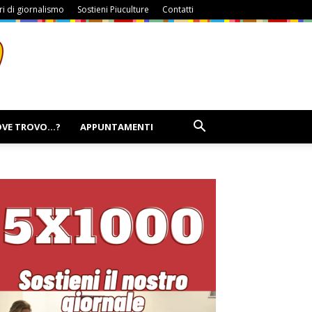
i di giornalismo
Sostieni Piuculture
Contatti
VE TROVO…?
APPUNTAMENTI