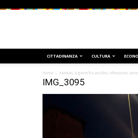
CITTADINANZA
CULTURA
ECONO
Home
Asinitas, 4 giorni fra ascolto, riflessione, se
IMG_3095