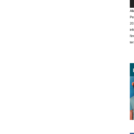
Al
Pe
20
in
l’
ter