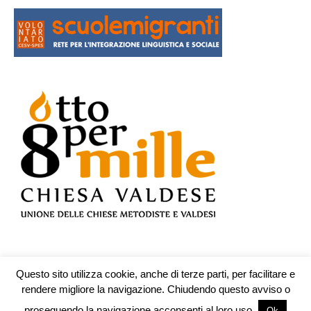
Questo sito utilizza cookie, anche di terze parti, per facilitare e
© Testata n.609 registrata presso il Tribunale di Teramo il 19.10.2009 -
rendere migliore la navigazione. Chiudendo questo avviso o
redazione@piuculture.it
proseguendo la navigazione acconsenti al loro uso.
Ok