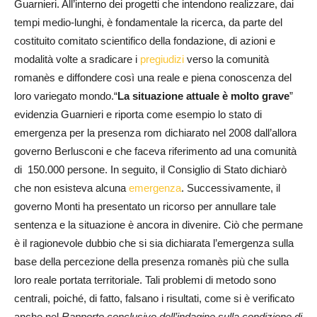
Guarnieri. All’interno dei progetti che intendono realizzare, dai
tempi medio-lunghi, è fondamentale la ricerca, da parte del
costituito comitato scientifico della fondazione, di azioni e
modalità volte a sradicare i
pregiudizi
verso la comunità
romanès e diffondere così una reale e piena conoscenza del
loro variegato mondo.“
La situazione attuale è molto grave
”
evidenzia Guarnieri e riporta come esempio lo stato di
emergenza per la presenza rom dichiarato nel 2008 dall’allora
governo Berlusconi e che faceva riferimento ad una comunità
di 150.000 persone. In seguito, il Consiglio di Stato dichiarò
che non esisteva alcuna
emergenza
. Successivamente, il
governo Monti ha presentato un ricorso per annullare tale
sentenza e la situazione è ancora in divenire. Ciò che permane
è il ragionevole dubbio che si sia dichiarata l’emergenza sulla
base della percezione della presenza romanès più che sulla
loro reale portata territoriale. Tali problemi di metodo sono
centrali, poiché, di fatto, falsano i risultati, come si è verificato
anche nel
Rapporto conclusivo dell’indagine sulla condizione di