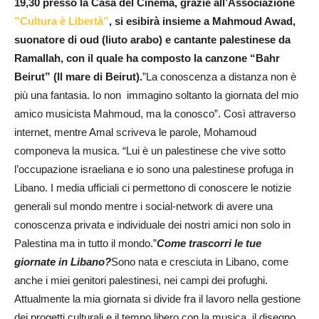
19,30 presso la Casa del Cinema, grazie all’Associazione
”Cultura è Libertà”
, si esibirà insieme a Mahmoud Awad,
suonatore di oud (liuto arabo) e cantante palestinese da
Ramallah, con il quale ha composto la canzone “Bahr
Beirut” (Il mare di Beirut).
”La conoscenza a distanza non è
più una fantasia. Io non immagino soltanto la giornata del mio
amico musicista Mahmoud, ma la conosco”. Così attraverso
internet, mentre Amal scriveva le parole, Mohamoud
componeva la musica. “Lui è un palestinese che vive sotto
l’occupazione israeliana e io sono una palestinese profuga in
Libano. I media ufficiali ci permettono di conoscere le notizie
generali sul mondo mentre i social-network di avere una
conoscenza privata e individuale dei nostri amici non solo in
Palestina ma in tutto il mondo.”
Come trascorri le tue
giornate in Libano?
Sono nata e cresciuta in Libano, come
anche i miei genitori palestinesi, nei campi dei profughi.
Attualmente la mia giornata si divide fra il lavoro nella gestione
dei progetti culturali e il tempo libero con la musica, il disegno