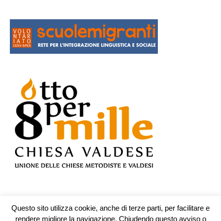
Questo sito utilizza cookie, anche di terze parti, per facilitare e
© Testata n.609 registrata presso il Tribunale di Teramo il 19.10.2009 -
rendere migliore la navigazione. Chiudendo questo avviso o