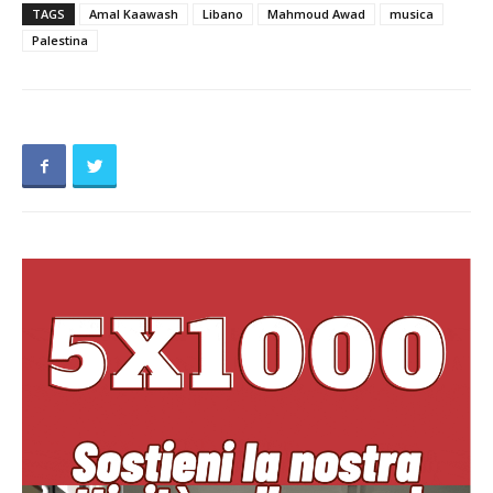
TAGS
Amal Kaawash
Libano
Mahmoud Awad
musica
Palestina