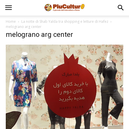
Home
La notte di Shab Yalda tra shopping e letture di Hafez
melograno arg center
melograno arg center