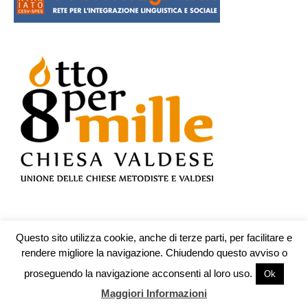
Questo sito utilizza cookie, anche di terze parti, per facilitare e
© Testata n.609 registrata presso il Tribunale di Teramo il 19.10.2009 -
rendere migliore la navigazione. Chiudendo questo avviso o
redazione@piuculture.it
proseguendo la navigazione acconsenti al loro uso.
Ok
Sede legale:Associazione Piuculture Onlus corso Trieste 109 - 00198
Roma - C.F. 97618830588
Maggiori Informazioni