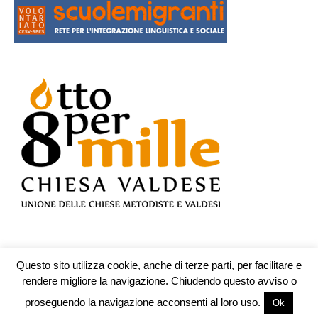
Questo sito utilizza cookie, anche di terze parti, per facilitare e
© Testata n.609 registrata presso il Tribunale di Teramo il 19.10.2009 -
rendere migliore la navigazione. Chiudendo questo avviso o
redazione@piuculture.it
proseguendo la navigazione acconsenti al loro uso.
Ok
Sede legale:Associazione Piuculture Onlus corso Trieste 109 - 00198