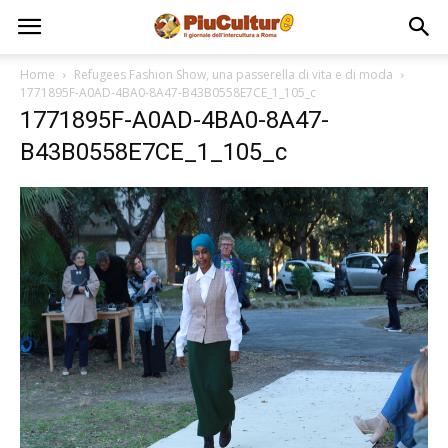
Home
Refugees Fashion Show, una passerella di vita e di moda
1771895F-A0AD-4BA0-8A47-B43B0558E7CE_1_105_c
1771895F-A0AD-4BA0-8A47-
B43B0558E7CE_1_105_c