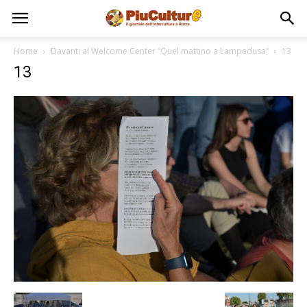
Home
Davanti al Welcome Center “Quel mattino a Lampedusa”
13
13