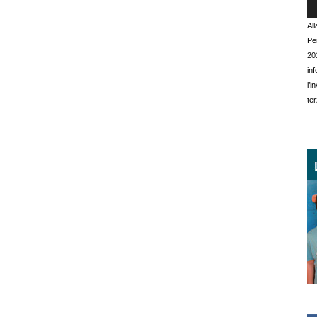
Al
Pe
20
in
l’
ter