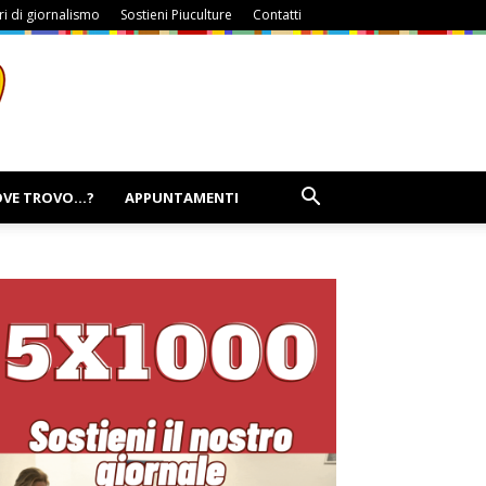
i di giornalismo
Sostieni Piuculture
Contatti
VE TROVO…?
APPUNTAMENTI