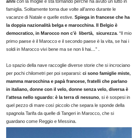
anni
con la moglie e sta tornando perché ha avuto un lutto in
famiglia. Solitamente torna due volte all’anno durante le
vacanze di Natale e quelle estive.
Spiega in francese che ha
la doppia nazionalità belga e marocchina
.
Il Belgio è
democratico, in Marocco non c’è libertà, sicurezza
. “Il mio
primo paese è il Marocco e il secondo paese è la vita, se hai i
soldi in Marocco vivi bene ma se non li hai…” .
Lo spazio della nave raccoglie diverse storie che si incrociano
per pochi chilometri per poi separarsi:
ci sono famiglie miste,
mamma marocchina e papà francese, fratelli che parlano
in italiano, donne con il velo, donne senza velo, diversa è
l’attesa nello sguardo: è la terra di nessuno
, si è sospesi in
quel pezzo di mare così piccolo che separa le sponde della
spagnola Tarifa da quelle di Tangeri in Marocco, che si
guardano come Reggio e Messina.