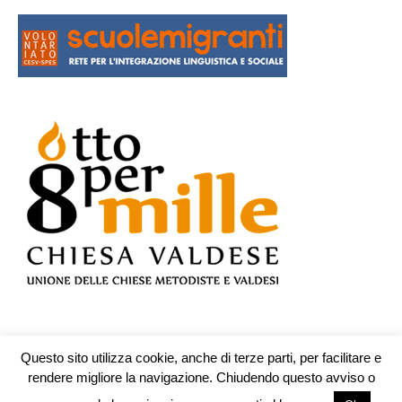
Questo sito utilizza cookie, anche di terze parti, per facilitare e
© Testata n.609 registrata presso il Tribunale di Teramo il 19.10.2009 -
rendere migliore la navigazione. Chiudendo questo avviso o
redazione@piuculture.it