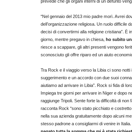
prevede che gli organi interni di un defunto venga
“Nel gennaio del 2013 mio padre morì. Avrei dovu
dell’organizzazione religiosa. Un ruolo difficile
decisi di convertirmi alla religione cristiana”. È 
giorno, mentre pregavo in chiesa,
ho subito un
riesce a scappare, gli altri presenti vengono fe
sconosciuto gli offre riparo ed un aiuto economic
Tra Rock e il viaggio verso la Libia ci sono nott
suggerimento e un accordo con due suoi connazio
aiutiamo ad arrivare in Libia”. Rock si fida di loro
Impiega tre giorni per arrivare in Niger e dopo 
raggiunge Tripoli. Sente forte la difficoltà di non
racconta Rock “sono stato picchiato e costretto 
nella sua azienda gratuitamente dopo alcuni mesi,
stesso padrone a consigliarmi di venire in Italia
pagato tutta la somma che mi è stata richies