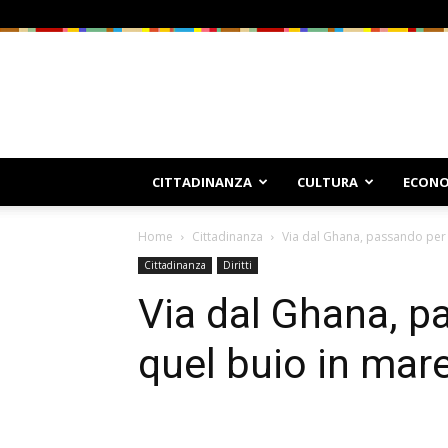
CITTADINANZA
CULTURA
ECONO
Home
Cittadinanza
Via dal Ghana, passando per la
Cittadinanza
Diritti
Via dal Ghana, pa
quel buio in mare