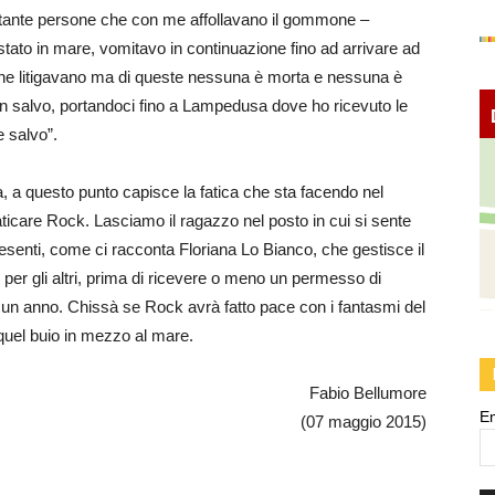
e tante persone che con me affollavano il gommone –
tato in mare, vomitavo in continuazione fino ad arrivare ad
che litigavano ma di queste nessuna è morta e nessuna è
i in salvo, portandoci fino a Lampedusa dove ho ricevuto le
 salvo”.
a, a questo punto capisce la fatica che sta facendo nel
aticare Rock. Lasciamo il ragazzo nel posto in cui si sente
esenti, come ci racconta Floriana Lo Bianco, che gestisce il
 per gli altri, prima di ricevere o meno un permesso di
 un anno. Chissà se Rock avrà fatto pace con i fantasmi del
 quel buio in mezzo al mare.
Fabio Bellumore
E
(07 maggio 2015)