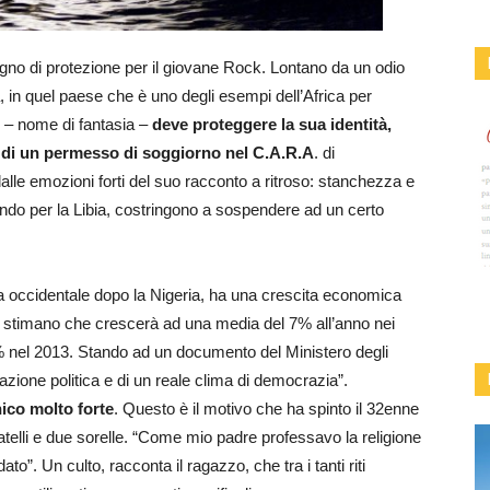
sogno di protezione per il giovane Rock. Lontano da un odio
a, in quel paese che è uno degli esempi dell’Africa per
k – nome di fantasia –
deve proteggere la sua identità,
sa di un permesso di soggiorno nel C.A.R.A
. di
lle emozioni forti del suo racconto a ritroso: stanchezza e
ssando per la Libia, costringono a sospendere ad un certo
a occidentale dopo la Nigeria, ha una crescita economica
i stimano che crescerà ad una media del 7% all’anno nei
1% nel 2013. Stando ad un documento del Ministero degli
tuazione politica e di un reale clima di democrazia”.
nico molto forte
. Questo è il motivo che ha spinto il 32enne
atelli e due sorelle. “Come mio padre professavo la religione
”. Un culto, racconta il ragazzo, che tra i tanti riti