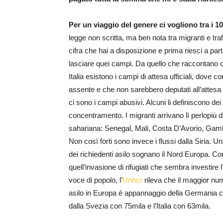
Per un viaggio del genere ci vogliono tra i 1
legge non scritta, ma ben nota tra migranti e traffi
cifra che hai a disposizione e prima riesci a part
lasciare quei campi. Da quello che raccontano c
Italia esistono i campi di attesa ufficiali, dove 
assente e che non sarebbero deputati all’attesa 
ci sono i campi abusivi. Alcuni li definiscono dei
concentramento. I migranti arrivano lì perlopiù d
sahariana: Senegal, Mali, Costa D’Avorio, Gamb
Non così forti sono invece i flussi dalla Siria. 
dei richiedenti asilo sognano il Nord Europa. C
quell’invasione di rifugiati che sembra investire l’
voce di popolo, l’
Unhcr
rileva che il maggior num
asilo in Europa è appannaggio della Germania c
dalla Svezia con 75mila e l’Italia con 63mila.