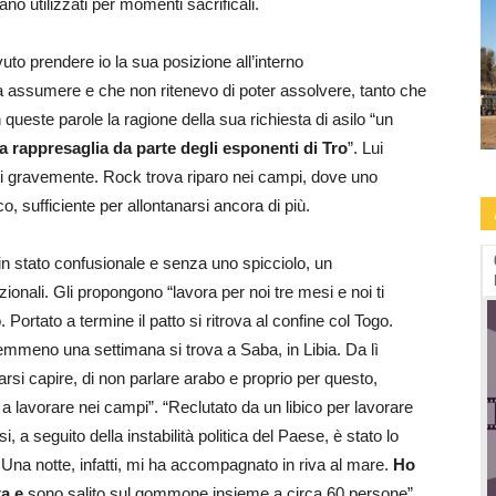
no utilizzati per momenti sacrificali.
to prendere io la sua posizione all’interno
 da assumere e che non ritenevo di poter assolvere, tanto che
in queste parole la ragione della sua richiesta di asilo “un
a rappresaglia da parte degli esponenti di Tro
”. Lui
riti gravemente. Rock trova riparo nei campi, dove uno
o, sufficiente per allontanarsi ancora di più.
09.09-13.09: Human Rights Film Fest -2a
i in stato confusionale e senza uno spicciolo, un
edizione a Roma
nali. Gli propongono “lavora per noi tre mesi e noi ti
. Portato a termine il patto si ritrova al confine col Togo.
nemmeno una settimana si trova a Saba, in Libia. Da lì
 farsi capire, di non parlare arabo e proprio per questo,
a lavorare nei campi”. “Reclutato da un libico per lavorare
 a seguito della instabilità politica del Paese, è stato lo
. Una notte, infatti, mi ha accompagnato in riva al mare.
Ho
ta e
sono salito sul gommone insieme a circa 60 persone”.