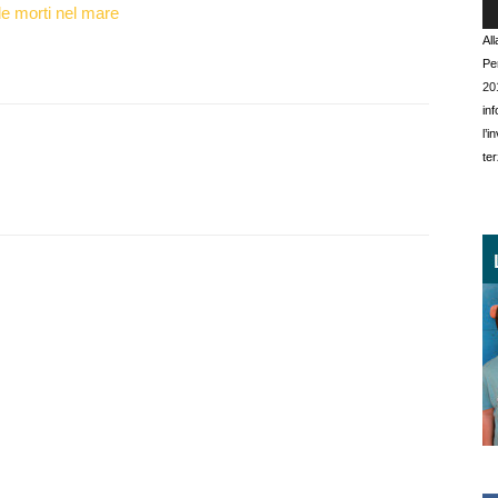
le morti nel mare
Al
Pe
20
in
l’
ter