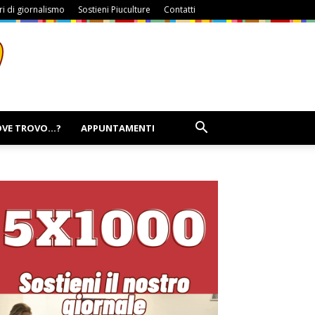
i di giornalismo
Sostieni Piuculture
Contatti
VE TROVO…?
APPUNTAMENTI