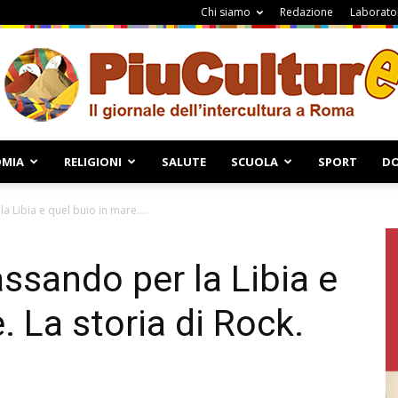
Chi siamo
Redazione
Laborator
MIA
RELIGIONI
SALUTE
SCUOLA
SPORT
DO
Piuculture
 Libia e quel buio in mare....
ssando per la Libia e
. La storia di Rock.