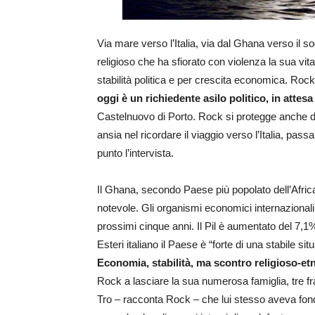
Via mare verso l’Italia, via dal Ghana verso il 
religioso che ha sfiorato con violenza la sua vit
stabilità politica e per crescita economica. Roc
oggi è un richiedente asilo politico, in atte
Castelnuovo di Porto. Rock si protegge anche da
ansia nel ricordare il viaggio verso l’Italia, pa
punto l’intervista.
Il Ghana, secondo Paese più popolato dell’Afric
notevole. Gli organismi economici internazional
prossimi cinque anni. Il Pil è aumentato del 7,
Esteri italiano il Paese è “forte di una stabile si
Economia, stabilità, ma scontro religioso-et
Rock a lasciare la sua numerosa famiglia, tre fr
Tro – racconta Rock – che lui stesso aveva fondato