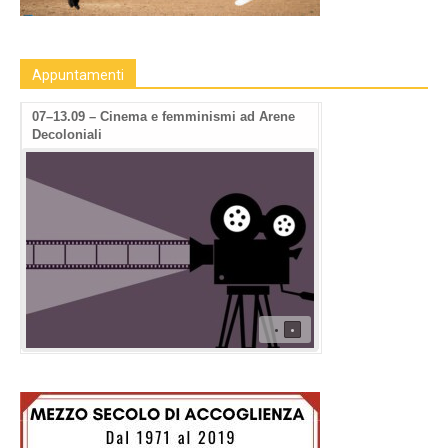
Appuntamenti
09.09-13.09: Human Rights Film Fest -2a
07–13.09 – Cinema
edizione a Roma
Decoloniali
•
•