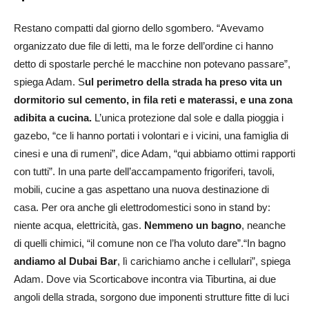
Restano compatti dal giorno dello sgombero. “Avevamo
organizzato due file di letti, ma le forze dell’ordine ci hanno
detto di spostarle perché le macchine non potevano passare”,
spiega Adam. S
ul perimetro della strada ha preso vita un
dormitorio sul cemento, in fila reti e materassi, e una zona
adibita a cucina.
L’unica protezione dal sole e dalla pioggia i
gazebo, “ce li hanno portati i volontari e i vicini, una famiglia di
cinesi e una di rumeni”, dice Adam, “qui abbiamo ottimi rapporti
con tutti”. In una parte dell’accampamento frigoriferi, tavoli,
mobili, cucine a gas aspettano una nuova destinazione di
casa. Per ora anche gli elettrodomestici sono in stand by:
niente acqua, elettricità, gas.
Nemmeno un bagno
, neanche
di quelli chimici, “il comune non ce l’ha voluto dare”.“In bagno
andiamo al Dubai Bar
, lì carichiamo anche i cellulari”, spiega
Adam. Dove via Scorticabove incontra via Tiburtina, ai due
angoli della strada, sorgono due imponenti strutture fitte di luci