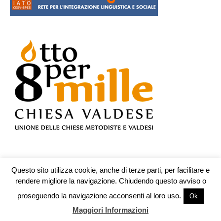
Questo sito utilizza cookie, anche di terze parti, per facilitare e
© Testata n.609 registrata presso il Tribunale di Teramo il 19.10.2009 -
rendere migliore la navigazione. Chiudendo questo avviso o
redazione@piuculture.it
proseguendo la navigazione acconsenti al loro uso.
Ok
Sede legale:Associazione Piuculture Onlus corso Trieste 109 - 00198
Roma - C.F. 97618830588
Maggiori Informazioni