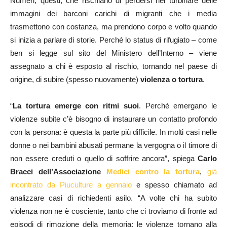
Numeri, questi, che rischiano di perdersi nel turbinare delle
immagini dei barconi carichi di migranti che i media
trasmettono con costanza, ma prendono corpo e volto quando
si inizia a parlare di storie. Perché lo status di rifugiato – come
ben si legge sul sito del Ministero dell’Interno – viene
assegnato a chi è esposto al rischio, tornando nel paese di
origine, di subire (spesso nuovamente)
violenza o
tortura
.
“
La tortura emerge con ritmi suoi
. Perché emergano le
violenze subite c’è bisogno di instaurare un contatto profondo
con la persona: è questa la parte più difficile. In molti casi nelle
donne o nei bambini abusati permane la vergogna o il timore di
non essere creduti o quello di soffrire ancora”, spiega
Carlo
Bracci dell’Associazione
Medici contro la tortura
,
già
incontrato da Piuculture a gennaio
e spesso chiamato ad
analizzare casi di richiedenti asilo. “A volte chi ha subito
violenza non ne è cosciente, tanto che ci troviamo di fronte ad
episodi di rimozione della memoria: le violenze tornano alla