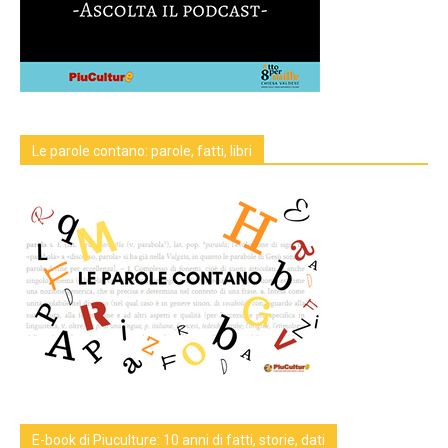
Le parole contano: parole, fatti, libri
E-book di Piuculture: 10 anni di fatti, storie, dati