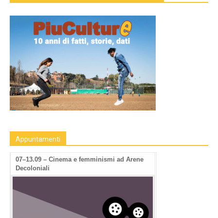
Appuntamenti
09.09-13.09: Human Rights Film Fest -2a
07–13.09 – Cinema
edizione a Roma
Decoloniali