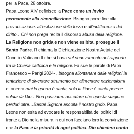
per la Pace, 28 ottobre.
Papa Leone XIV definisce la
Pace come
un invito
permanente alla riconciliazione
.
Bisogna porre fine alla
prevaricazione, all’esibizione della forza e all’indifferenza del
diritto…Chi non prega
recita il discorso
abusa della religione.
La Religione non grida e non viene esibita, prosegue il
Santo Padre
. Richiama la Dichiarazione Nostra Aetate del
Concilio Vaticano II che si basa
sul rinnovamento del rapporto
tra la Chiesa cattolica e le religioni.
Fa sue le parole di Papa
Francesco – Parigi 2024- ,
bisogna allontanare dalle religioni la
tentazione di diventare strumento per alimentare nazionalismi
e, ancora
mai la guerra è santa, solo la Pace è santa perché
voluta da Dio…Non possiamo accettare che questa stagione
perduri oltre…Basta! Signore ascolta il nostro grido.
Papa
Leone non esita ad evocare le responsabilità dei politici di
fronte a Dio nella misura in cui non facciano loro la convinzione
che
la Pace è la priorità di ogni politica
.
Dio chiederà conto