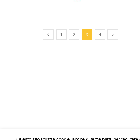
1
2
3
4
Questo sito utilizza cookie, anche di terze parti, per facilit