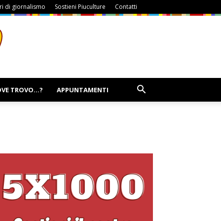
i di giornalismo
Sostieni Piuculture
Contatti
VE TROVO…?
APPUNTAMENTI