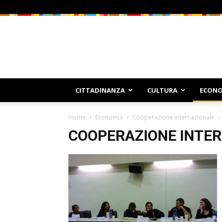
CITTADINANZA
CULTURA
ECONO
Home
Economia
Cooperazione internazionale
COOPERAZIONE INTE