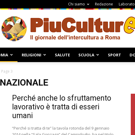
Chi siamo
Redazione
Laborator
MIA
RELIGIONI
SALUTE
SCUOLA
SPORT
DO
Piuculture
Page 3
RNAZIONALE
Perché anche lo sfruttamento
lavorativo è tratta di esseri
umani
“Perché si tratta di te” la tavola rotonda del 9 gennaio
2014 nella “Sala Gonzaga” del Campidoglio, ha nel titolo