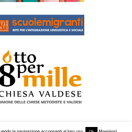
guendo la navigazione acconsenti al loro uso.
Maggiori
Ok