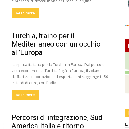
e processi di ricostruzione dei Paesi di origine
Read more
Turchia, traino per il
Mediterraneo con un occhio
all’Europa
La spinta italiana per la Turchia in Europa Dal punto di
vista economico la Turchia è già in Europa, il volume
d’affari tra importazioni ed esportazioni raggiunge i 150
miliardi di euro, con l’Italia...
Read more
Percorsi di integrazione, Sud
America-Italia e ritorno
E